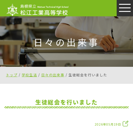
このページの本文へ
日々の出来事
現
トップ
/
学校生活
/
日々の出来事
/
生徒総会を行いました
在
の
位
生徒総会を行いました
置：
2026年05月19日