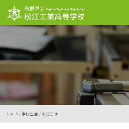
このページの本文へ
現
トップ
/
学校生活
/
お知らせ
在
の