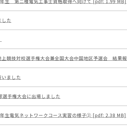
2年生 第二種電気工事士資格取得へ向けて [pdf: 1.99 MB]
ました
。
競技対校選手権大会兼全国大会中国地区予選会 結果報告 [pd
行いました
球選手権大会に出場しました
3年生電気ネットワークコース実習の様子➁ [pdf: 2.38 MB]