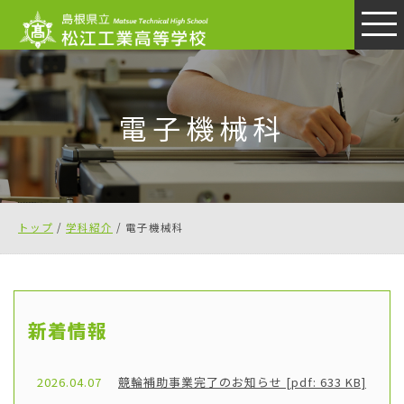
このページの本文へ
電子機械科
現
トップ
/
学科紹介
/
電子機械科
在
の
位
置：
新着情報
2026.04.07
競輪補助事業完了のお知らせ [pdf: 633 KB]