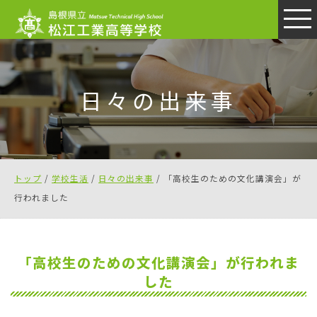
このページの本文へ
日々の出来事
現
トップ
/
学校生活
/
日々の出来事
/
「高校生のための文化講演会」が
在
行われました
の
位
置：
「高校生のための文化講演会」が行われま
した