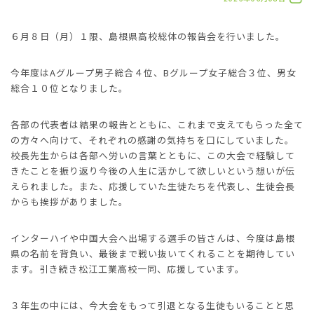
６月８日（月）１限、島根県高校総体の報告会を行いました。
今年度はAグループ男子総合４位、Bグループ女子総合３位、男女
総合１０位となりました。
各部の代表者は結果の報告とともに、これまで支えてもらった全て
の方々へ向けて、それぞれの感謝の気持ちを口にしていました。
校長先生からは各部へ労いの言葉とともに、この大会で経験して
きたことを振り返り今後の人生に活かして欲しいという想いが伝
えられました。また、応援していた生徒たちを代表し、生徒会長
からも挨拶がありました。
インターハイや中国大会へ出場する選手の皆さんは、今度は島根
県の名前を背負い、最後まで戦い抜いてくれることを期待してい
ます。引き続き松江工業高校一同、応援しています。
３年生の中には、今大会をもって引退となる生徒もいることと思