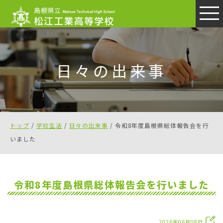
このページの本文へ
日々の出来事
現
トップ
/
学校生活
/
日々の出来事
/
令和8年度島根県総体報告会を行
在
いました
の
位
置：
令和8年度島根県総体報告会を行いました
2026年06月08日